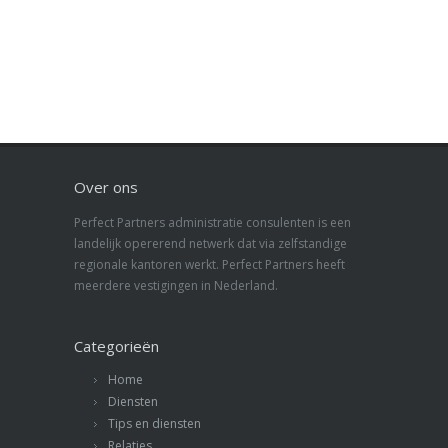
Over ons
Perfect Partners administratie consulenten is een
landelijk opererend netwerk dat via zelfstandige
regionale kantoren werkt. Perfect Partners heeft
meerdere vestigingen in Nederland.
Categorieën
Home
Diensten
Tips en diensten
Relaties