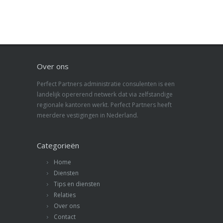
Over ons
Perfect Partners administratie consulenten is een
landelijk opererend netwerk dat via zelfstandige
regionale kantoren werkt. Perfect Partners heeft
meerdere vestigingen in Nederland.
Categorieën
Home
Diensten
Tips en diensten
Relaties
Over ons
Contact